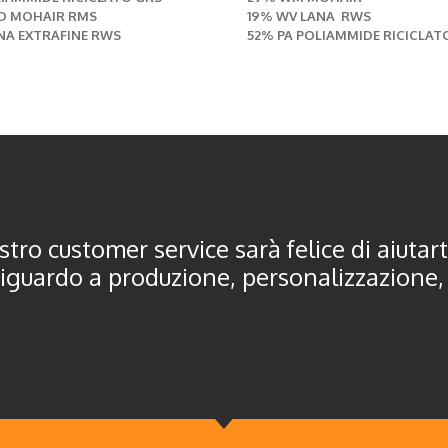
D MOHAIR RMS
19% WV LANA RWS
NA EXTRAFINE RWS
52% PA POLIAMMIDE RICICLAT
tro customer service sarà felice di aiutart
iguardo a produzione, personalizzazione,