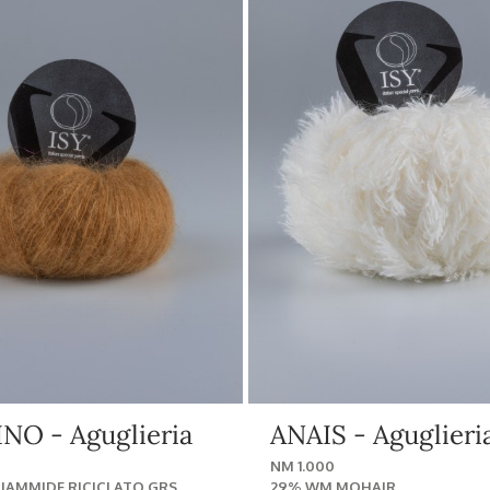
O - Aguglieria
ANAIS - Aguglieri
NM 1.000
LIAMMIDE RICICLATO GRS
29% WM MOHAIR