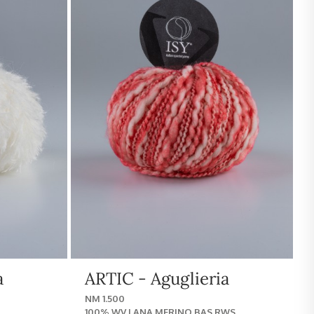
a
ARTIC - Aguglieria
NM 1.500
100% WV LANA MERINO BAS RWS