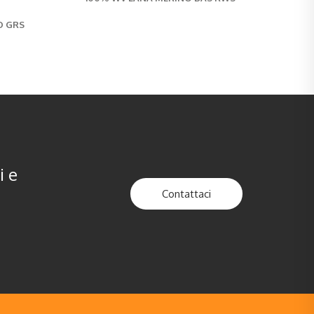
O GRS
i e
Contattaci