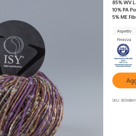
85% WV L
10% PA P
5% ME Fib
Aspetto
Finezza
Agg
SKU:
BOMBA